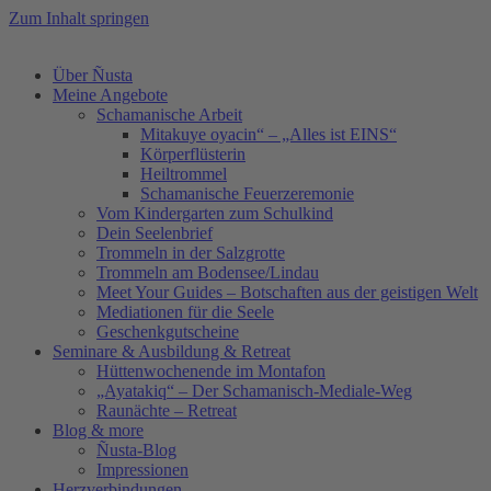
Zum Inhalt springen
Über Ñusta
Meine Angebote
Schamanische Arbeit
Mitakuye oyacin“ – „Alles ist EINS“
Körperflüsterin
Heiltrommel
Schamanische Feuerzeremonie
Vom Kindergarten zum Schulkind
Dein Seelenbrief
Trommeln in der Salzgrotte
Trommeln am Bodensee/Lindau
Meet Your Guides – Botschaften aus der geistigen Welt
Mediationen für die Seele
Geschenkgutscheine
Seminare & Ausbildung & Retreat
Hüttenwochenende im Montafon
„Ayatakiq“ – Der Schamanisch-Mediale-Weg
Raunächte – Retreat
Blog & more
Ñusta-Blog
Impressionen
Herzverbindungen