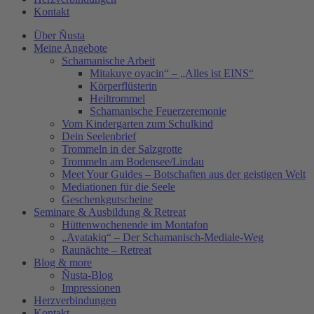
Kontakt
Über Ñusta
Meine Angebote
Schamanische Arbeit
Mitakuye oyacin“ – „Alles ist EINS“
Körperflüsterin
Heiltrommel
Schamanische Feuerzeremonie
Vom Kindergarten zum Schulkind
Dein Seelenbrief
Trommeln in der Salzgrotte
Trommeln am Bodensee/Lindau
Meet Your Guides – Botschaften aus der geistigen Welt
Mediationen für die Seele
Geschenkgutscheine
Seminare & Ausbildung & Retreat
Hüttenwochenende im Montafon
„Ayatakiq“ – Der Schamanisch-Mediale-Weg
Raunächte – Retreat
Blog & more
Ñusta-Blog
Impressionen
Herzverbindungen
Kontakt