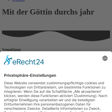
Mit der Göttin durchs jahr
Semoklang
Haus der Lebenskraft
Angelika Franke
Erzbergerstr. 15
88239 Wangen
Telefonnummer: 0170 777 4388
Impressum
Datenschutzerklärungen
Datenschutzerklärung
Datenschutzerklärung Social–Media–Auftritte