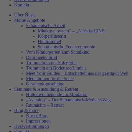
Kontakt
Über Ñusta
Meine Angebote
Schamanische Arbeit
Mitakuye oyacin“ – „Alles ist EINS“
Körperflüsterin
Heiltrommel
Schamanische Feuerzeremonie
Vom Kindergarten zum Schulkind
Dein Seelenbrief
Trommeln in der Salzgrotte
Trommeln am Bodensee/Lindau
Meet Your Guides – Botschaften aus der geistigen Welt
Mediationen für die Seele
Geschenkgutscheine
Seminare & Ausbildung & Retreat
Hüttenwochenende im Montafon
„Ayatakiq“ – Der Schamanisch-Mediale-Weg
Raunächte – Retreat
Blog & more
Ñusta-Blog
Impressionen
Herzverbindungen
Kontakt