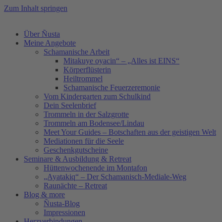
Zum Inhalt springen
Über Ñusta
Meine Angebote
Schamanische Arbeit
Mitakuye oyacin“ – „Alles ist EINS“
Körperflüsterin
Heiltrommel
Schamanische Feuerzeremonie
Vom Kindergarten zum Schulkind
Dein Seelenbrief
Trommeln in der Salzgrotte
Trommeln am Bodensee/Lindau
Meet Your Guides – Botschaften aus der geistigen Welt
Mediationen für die Seele
Geschenkgutscheine
Seminare & Ausbildung & Retreat
Hüttenwochenende im Montafon
„Ayatakiq“ – Der Schamanisch-Mediale-Weg
Raunächte – Retreat
Blog & more
Ñusta-Blog
Impressionen
Herzverbindungen