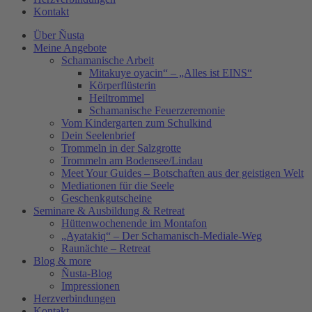
Kontakt
Über Ñusta
Meine Angebote
Schamanische Arbeit
Mitakuye oyacin“ – „Alles ist EINS“
Körperflüsterin
Heiltrommel
Schamanische Feuerzeremonie
Vom Kindergarten zum Schulkind
Dein Seelenbrief
Trommeln in der Salzgrotte
Trommeln am Bodensee/Lindau
Meet Your Guides – Botschaften aus der geistigen Welt
Mediationen für die Seele
Geschenkgutscheine
Seminare & Ausbildung & Retreat
Hüttenwochenende im Montafon
„Ayatakiq“ – Der Schamanisch-Mediale-Weg
Raunächte – Retreat
Blog & more
Ñusta-Blog
Impressionen
Herzverbindungen
Kontakt