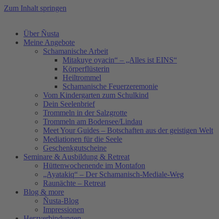
Zum Inhalt springen
Über Ñusta
Meine Angebote
Schamanische Arbeit
Mitakuye oyacin“ – „Alles ist EINS“
Körperflüsterin
Heiltrommel
Schamanische Feuerzeremonie
Vom Kindergarten zum Schulkind
Dein Seelenbrief
Trommeln in der Salzgrotte
Trommeln am Bodensee/Lindau
Meet Your Guides – Botschaften aus der geistigen Welt
Mediationen für die Seele
Geschenkgutscheine
Seminare & Ausbildung & Retreat
Hüttenwochenende im Montafon
„Ayatakiq“ – Der Schamanisch-Mediale-Weg
Raunächte – Retreat
Blog & more
Ñusta-Blog
Impressionen
Herzverbindungen