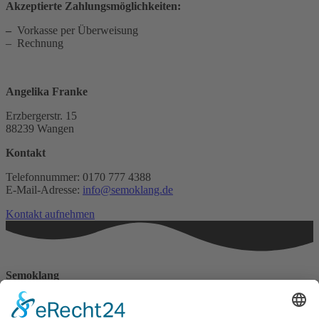
Akzeptierte Zahlungsmöglichkeiten:
–
Vorkasse per Überweisung
– Rechnung
Angelika Franke
Erzbergerstr. 15
88239 Wangen
Kontakt
Telefonnummer: 0170 777 4388
E-Mail-Adresse:
info@semoklang.de
Kontakt aufnehmen
Semoklang
Haus der Lebenskraft