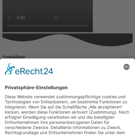
Semoklang
Haus der Lebenskraft
Angelika Franke
Erzbergerstr. 15
88239 Wangen
Telefonnummer: 0170 777 4388
Impressum
Datenschutzerklärungen
Datenschutzerklärung
Datenschutzerklärung Social–Media–Auftritte
Impressum