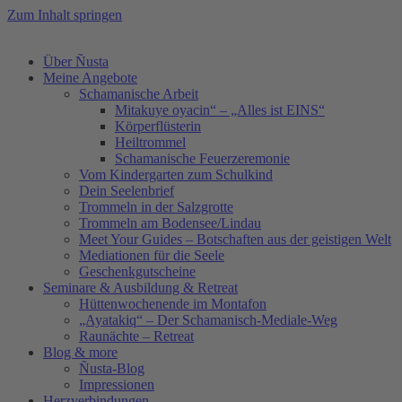
Zum Inhalt springen
Über Ñusta
Meine Angebote
Schamanische Arbeit
Mitakuye oyacin“ – „Alles ist EINS“
Körperflüsterin
Heiltrommel
Schamanische Feuerzeremonie
Vom Kindergarten zum Schulkind
Dein Seelenbrief
Trommeln in der Salzgrotte
Trommeln am Bodensee/Lindau
Meet Your Guides – Botschaften aus der geistigen Welt
Mediationen für die Seele
Geschenkgutscheine
Seminare & Ausbildung & Retreat
Hüttenwochenende im Montafon
„Ayatakiq“ – Der Schamanisch-Mediale-Weg
Raunächte – Retreat
Blog & more
Ñusta-Blog
Impressionen
Herzverbindungen