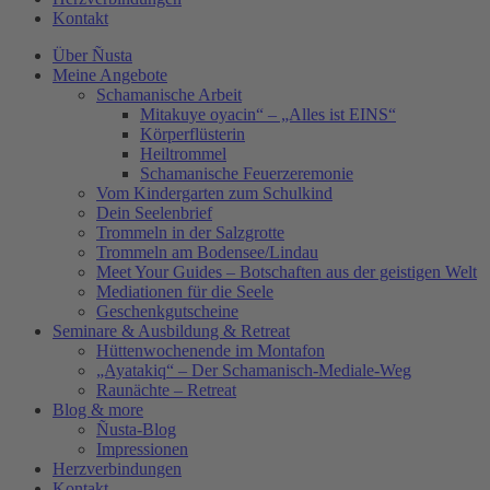
Kontakt
Über Ñusta
Meine Angebote
Schamanische Arbeit
Mitakuye oyacin“ – „Alles ist EINS“
Körperflüsterin
Heiltrommel
Schamanische Feuerzeremonie
Vom Kindergarten zum Schulkind
Dein Seelenbrief
Trommeln in der Salzgrotte
Trommeln am Bodensee/Lindau
Meet Your Guides – Botschaften aus der geistigen Welt
Mediationen für die Seele
Geschenkgutscheine
Seminare & Ausbildung & Retreat
Hüttenwochenende im Montafon
„Ayatakiq“ – Der Schamanisch-Mediale-Weg
Raunächte – Retreat
Blog & more
Ñusta-Blog
Impressionen
Herzverbindungen
Kontakt