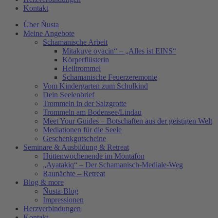
Kontakt
Über Ñusta
Meine Angebote
Schamanische Arbeit
Mitakuye oyacin“ – „Alles ist EINS“
Körperflüsterin
Heiltrommel
Schamanische Feuerzeremonie
Vom Kindergarten zum Schulkind
Dein Seelenbrief
Trommeln in der Salzgrotte
Trommeln am Bodensee/Lindau
Meet Your Guides – Botschaften aus der geistigen Welt
Mediationen für die Seele
Geschenkgutscheine
Seminare & Ausbildung & Retreat
Hüttenwochenende im Montafon
„Ayatakiq“ – Der Schamanisch-Mediale-Weg
Raunächte – Retreat
Blog & more
Ñusta-Blog
Impressionen
Herzverbindungen
Kontakt