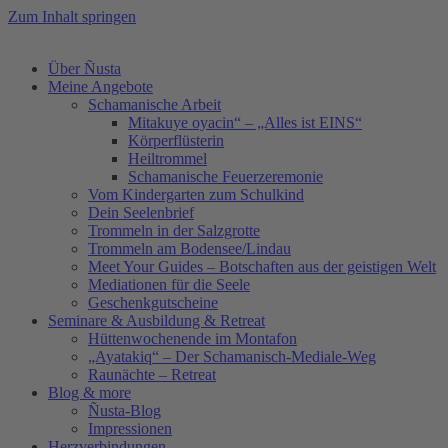
Zum Inhalt springen
Über Ñusta
Meine Angebote
Schamanische Arbeit
Mitakuye oyacin“ – „Alles ist EINS“
Körperflüsterin
Heiltrommel
Schamanische Feuerzeremonie
Vom Kindergarten zum Schulkind
Dein Seelenbrief
Trommeln in der Salzgrotte
Trommeln am Bodensee/Lindau
Meet Your Guides – Botschaften aus der geistigen Welt
Mediationen für die Seele
Geschenkgutscheine
Seminare & Ausbildung & Retreat
Hüttenwochenende im Montafon
„Ayatakiq“ – Der Schamanisch-Mediale-Weg
Raunächte – Retreat
Blog & more
Ñusta-Blog
Impressionen
Herzverbindungen