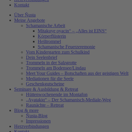
Kontakt
Über Ñusta
Meine Angebote
Schamanische Arbeit
Mitakuye oyacin“ – „Alles ist EINS“
Körperflüsterin
Heiltrommel
Schamanische Feuerzeremonie
Vom Kindergarten zum Schulkind
Dein Seelenbrief
Trommeln in der Salzgrotte
Trommeln am Bodensee/Lindau
Meet Your Guides – Botschaften aus der geistigen Welt
Mediationen für die Seele
Geschenkgutscheine
Seminare & Ausbildung & Retreat
Hüttenwochenende im Montafon
„Ayatakiq“ – Der Schamanisch-Mediale-Weg
Raunächte – Retreat
Blog & more
Ñusta-Blog
Impressionen
Herzverbindungen
Kontakt