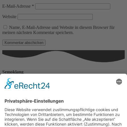
E-Mail-Adresse
*
Website
Name, E-Mail-Adresse und Website in diesem Browser für
meinen nächsten Kommentar speichern.
Semoklang
Haus der Lebenskraft
Angelika Franke
Erzbergerstr. 15
88239 Wangen
Telefonnummer: 0170 777 4388
Impressum
Datenschutzerklärungen