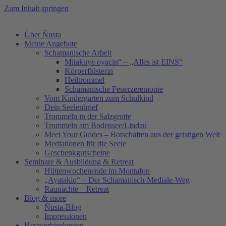
Zum Inhalt springen
Über Ñusta
Meine Angebote
Schamanische Arbeit
Mitakuye oyacin“ – „Alles ist EINS“
Körperflüsterin
Heiltrommel
Schamanische Feuerzeremonie
Vom Kindergarten zum Schulkind
Dein Seelenbrief
Trommeln in der Salzgrotte
Trommeln am Bodensee/Lindau
Meet Your Guides – Botschaften aus der geistigen Welt
Mediationen für die Seele
Geschenkgutscheine
Seminare & Ausbildung & Retreat
Hüttenwochenende im Montafon
„Ayatakiq“ – Der Schamanisch-Mediale-Weg
Raunächte – Retreat
Blog & more
Ñusta-Blog
Impressionen
Herzverbindungen