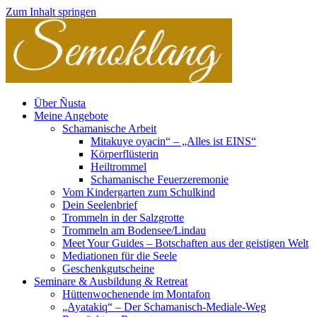
Zum Inhalt springen
Über Ñusta
Meine Angebote
Schamanische Arbeit
Mitakuye oyacin“ – „Alles ist EINS“
Körperflüsterin
Heiltrommel
Schamanische Feuerzeremonie
Vom Kindergarten zum Schulkind
Dein Seelenbrief
Trommeln in der Salzgrotte
Trommeln am Bodensee/Lindau
Meet Your Guides – Botschaften aus der geistigen Welt
Mediationen für die Seele
Geschenkgutscheine
Seminare & Ausbildung & Retreat
Hüttenwochenende im Montafon
„Ayatakiq“ – Der Schamanisch-Mediale-Weg