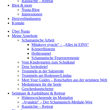
Raunächte – Retreat
Blog & more
Ñusta-Blog
Impressionen
Herzverbindungen
Kontakt
Über Ñusta
Meine Angebote
Schamanische Arbeit
Mitakuye oyacin“ – „Alles ist EINS“
Körperflüsterin
Heiltrommel
Schamanische Feuerzeremonie
Vom Kindergarten zum Schulkind
Dein Seelenbrief
Trommeln in der Salzgrotte
Trommeln am Bodensee/Lindau
Meet Your Guides – Botschaften aus der geistigen Welt
Mediationen für die Seele
Geschenkgutscheine
Seminare & Ausbildung & Retreat
Hüttenwochenende im Montafon
„Ayatakiq“ – Der Schamanisch-Mediale-Weg
Raunächte – Retreat