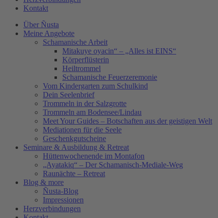
Kontakt
Über Ñusta
Meine Angebote
Schamanische Arbeit
Mitakuye oyacin“ – „Alles ist EINS“
Körperflüsterin
Heiltrommel
Schamanische Feuerzeremonie
Vom Kindergarten zum Schulkind
Dein Seelenbrief
Trommeln in der Salzgrotte
Trommeln am Bodensee/Lindau
Meet Your Guides – Botschaften aus der geistigen Welt
Mediationen für die Seele
Geschenkgutscheine
Seminare & Ausbildung & Retreat
Hüttenwochenende im Montafon
„Ayatakiq“ – Der Schamanisch-Mediale-Weg
Raunächte – Retreat
Blog & more
Ñusta-Blog
Impressionen
Herzverbindungen
Kontakt