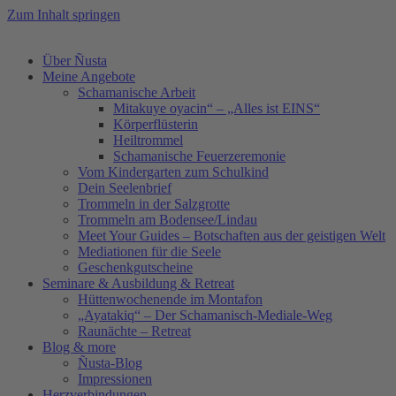
Zum Inhalt springen
Über Ñusta
Meine Angebote
Schamanische Arbeit
Mitakuye oyacin“ – „Alles ist EINS“
Körperflüsterin
Heiltrommel
Schamanische Feuerzeremonie
Vom Kindergarten zum Schulkind
Dein Seelenbrief
Trommeln in der Salzgrotte
Trommeln am Bodensee/Lindau
Meet Your Guides – Botschaften aus der geistigen Welt
Mediationen für die Seele
Geschenkgutscheine
Seminare & Ausbildung & Retreat
Hüttenwochenende im Montafon
„Ayatakiq“ – Der Schamanisch-Mediale-Weg
Raunächte – Retreat
Blog & more
Ñusta-Blog
Impressionen
Herzverbindungen