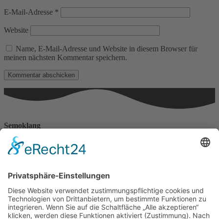
E-Mail-Adresse
*
Website
Name, E-Mail-Adresse und Website in diesem Browser für
meinen nächsten Kommentar speichern.
Semoklang
Haus der Lebenskraft
Angelika Franke
Erzbergerstr. 15
88239 Wangen
Telefonnummer: 0170 777 4388
Impressum
Datenschutzerklärungen