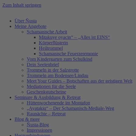
Zum Inhalt springen
Über Ñusta
Meine Angebote
Schamanische Arbeit
Mitakuye oyacin“ – „Alles ist EINS“
Körperflüsterin
Heiltrommel
Schamanische Feuerzeremonie
Vom Kindergarten zum Schulkind
Dein Seelenbrief
Trommeln in der Salzgrotte
Trommeln am Bodensee/Lindau
Meet Your Guides – Botschaften aus der geistigen Welt
Mediationen für die Seele
Geschenkgutscheine
Seminare & Ausbildung & Retreat
Hüttenwochenende im Montafon
„Ayatakiq“ – Der Schamanisch-Mediale-Weg
Raunächte – Retreat
Blog & more
Ñusta-Blog
Impressionen
Herzverbindungen