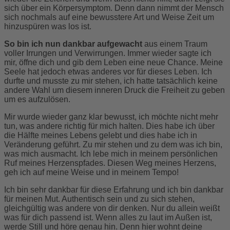
sich über ein Körpersymptom. Denn dann nimmt der Mensch
sich nochmals auf eine bewusstere Art und Weise Zeit um
hinzuspüren was los ist.
So bin ich nun dankbar aufgewacht
aus einem Traum
voller Irrungen und Verwirrungen. Immer wieder sagte ich
mir, öffne dich und gib dem Leben eine neue Chance. Meine
Seele hat jedoch etwas anderes vor für dieses Leben. Ich
durfte und musste zu mir stehen, ich hatte tatsächlich keine
andere Wahl um diesem inneren Druck die Freiheit zu geben
um es aufzulösen.
Mir wurde wieder ganz klar bewusst, ich möchte nicht mehr
tun, was andere richtig für mich halten. Dies habe ich über
die Hälfte meines Lebens gelebt und dies habe ich in
Veränderung geführt. Zu mir stehen und zu dem was ich bin,
was mich ausmacht. Ich lebe mich in meinem persönlichen
Ruf meines Herzenspfades. Diesen Weg meines Herzens,
geh ich auf meine Weise und in meinem Tempo!
Ich bin sehr dankbar für diese Erfahrung und ich bin dankbar
für meinen Mut. Authentisch sein und zu sich stehen,
gleichgültig was andere von dir denken. Nur du allein weißt
was für dich passend ist. Wenn alles zu laut im Außen ist,
werde Still und höre genau hin. Denn hier wohnt deine