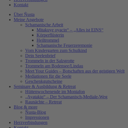
Kontakt
Über Ñusta
Meine Angebote
Schamanische Arbeit
Mitakuye oyacin“ – „Alles ist EINS“
Körperflüsterin
Heiltrommel
Schamanische Feuerzeremonie
Vom Kindergarten zum Schulkind
Dein Seelenbrief
Trommeln in der Salzgrotte
Trommeln am Bodensee/Lindau
Meet Your Guides – Botschaften aus der geistigen Welt
Mediationen für die Seele
Geschenkgutscheine
Seminare & Ausbildung & Retreat
Hüttenwochenende im Montafon
„Ayatakiq“ – Der Schamanisch-Mediale-Weg
Raunächte – Retreat
Blog & more
Ñusta-Blog
Impressionen
Herzverbindungen
Kontakt