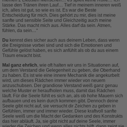
lasse den Tränen ihren Lauf… Tief in meinem inneren weiß
ich, alles ist gut, so wie es ist. Es war die Beste
Entscheidung für mich. Dies gehört zu mir, dies ist meine
sanfte und sensible Seite und Gleichzeitig auch meine
Stärke. Das macht mich aus. Alles darf da sein. Atmen,
fühlen, da sein…“
Du
kennst dies sicher auch aus deinem Leben, dass wenn
die Ereignisse vorbei sind und sich die Emotionen und
Gefühle gelöst haben, es sich anfühlt als ob du aus einem
Traum erwacht bist.
Mal ganz ehrlich
, wie oft halten wir uns in Situationen auf,
um dem Verstand die Gelegenheit zu geben, die Oberhand
zu haben. Es ist wie eine innere Mechanik die angekurbelt
wird, um dieses Rädchen immer wieder von neuem
anzuschubsen. Der grandiose Verstand weiß ganz genau
welche Muster er heraufholen muss, damit das Rädchen
läuft. Für die Seele fühlt es sich an, als ob hohe Mauern sich
aufbauen und es kein durch kommen gibt. Dennoch deine
Seele gibt nicht auf, sie versucht dir Zeichen zu geben in
Gefühlen, immer und immer wieder. Diese kraftvoll sanfte
Seele weiß um die Macht der Gedanken und des Konstrukts
das hier abläuft. Ja, sie gibt nicht auf deine Seele, immer
wieder die Zeichen und wenn alles nichts hilft, dann zeigt sie