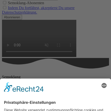
Semoklang-Abonenten
Indem Du fortfährst, akzeptierst Du unsere
Datenschutzerklärung.
Semoklang
Haus der Lebenskraft
Angelika Franke
Erzbergerstr. 15
88239 Wangen
Telefonnummer: 0170 777 4388