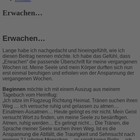
Erwachen…
Erwachen…
Lange habe ich nachgedacht und hineingefühlt, wie ich
diesen Beitrag nennen möchte. Ich habe das Gefühl, dass
„Erwachen“ die passende Überschrift für meine vergangenen
Wochen ist. Meine Seele und mein Körper durften sich nun
erst einmal beruhigen und erholen von der Anspannung der
vergangenen Wochen.
Beginnen
möchte ich mit einem Auszug aus meinem
Tagebuch vom Heimflug:
„Ich sitze im Flugzeug Richtung Heimat. Tränen suchen ihren
Weg … ich versuche ruhig und gelassen zu atmen…
Einatmen-Ausatmen… Heute gelingt es mir nicht. Mein Geist
versucht Wort zu finden, um meine Seele zu besänftigen.
Atmen, ruhig werden… Es gelingt nicht… Die Tränen, die
Sprache meiner Seele suchen ihren Weg. Ist es die
Anspannung die Abfällt, die Traurigkeit und Sehnsucht nach
meinen 2 Liebsten Menschen… es spielt keine Rolle… ich