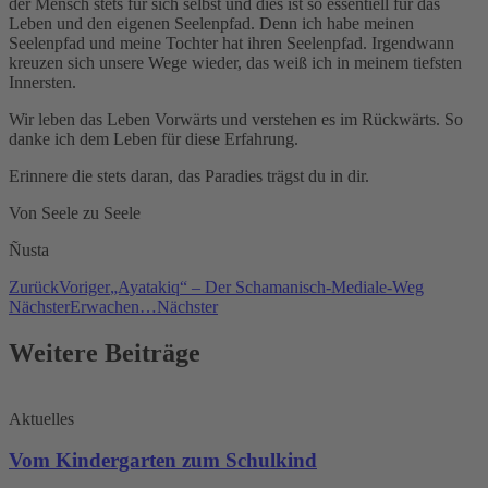
der Mensch stets für sich selbst und dies ist so essentiell für das
Leben und den eigenen Seelenpfad. Denn ich habe meinen
Seelenpfad und meine Tochter hat ihren Seelenpfad. Irgendwann
kreuzen sich unsere Wege wieder, das weiß ich in meinem tiefsten
Innersten.
Wir leben das Leben Vorwärts und verstehen es im Rückwärts.
So
danke ich dem Leben für diese Erfahrung.
Erinnere die stets daran, das Paradies trägst du in dir.
Von Seele zu Seele
Ñusta
Zurück
Voriger
„Ayatakiq“ – Der Schamanisch-Mediale-Weg
Nächster
Erwachen…
Nächster
Weitere Beiträge
Aktuelles
Vom Kindergarten zum Schulkind