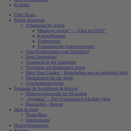
Kontakt
Über Ñusta
Meine Angebote
Schamanische Arbeit
Mitakuye oyacin“ – „Alles ist EINS“
Körperflüsterin
Heiltrommel
Schamanische Feuerzeremonie
Vom Kindergarten zum Schulkind
Dein Seelenbrief
Trommeln in der Salzgrotte
Trommeln am Bodensee/Lindau
Meet Your Guides – Botschaften aus der geistigen Welt
Mediationen für die Seele
Geschenkgutscheine
Seminare & Ausbildung & Retreat
Hüttenwochenende im Montafon
„Ayatakiq“ – Der Schamanisch-Mediale-Weg
Raunächte – Retreat
Blog & more
Ñusta-Blog
Impressionen
Herzverbindungen
Kontakt