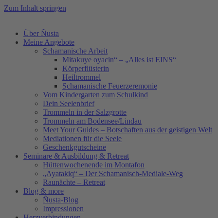
Zum Inhalt springen
Über Ñusta
Meine Angebote
Schamanische Arbeit
Mitakuye oyacin“ – „Alles ist EINS“
Körperflüsterin
Heiltrommel
Schamanische Feuerzeremonie
Vom Kindergarten zum Schulkind
Dein Seelenbrief
Trommeln in der Salzgrotte
Trommeln am Bodensee/Lindau
Meet Your Guides – Botschaften aus der geistigen Welt
Mediationen für die Seele
Geschenkgutscheine
Seminare & Ausbildung & Retreat
Hüttenwochenende im Montafon
„Ayatakiq“ – Der Schamanisch-Mediale-Weg
Raunächte – Retreat
Blog & more
Ñusta-Blog
Impressionen
Herzverbindungen