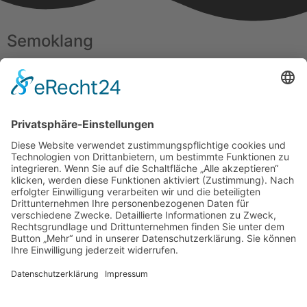
Semoklang
Haus der Lebenskraft
Angelika Franke
Erzbergerstr. 15
88239 Wangen
Telefonnummer: 0170 777 4388
Kontakt