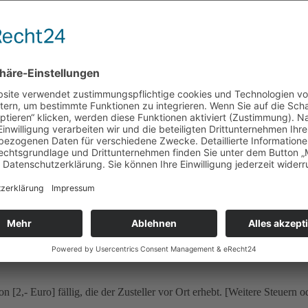
anwalt (
https://drschwenke.de
) entsprechend den typischen Anford
r konkretes Geschäftsmodell verwenden. Das nachfolgende Muster e
ssen. Bitte entfernen Sie die Hinweise nach der Bearbeitung. Lass
olange für diese auch Ihre Marketpress-Lizenz gilt. Weitergabe an
erechnungsmethoden (z.B. nach Gewicht) für alle belieferten Länd
 Kunden mitteilen. Zudem sollten Sie in den Einstellungen von W
sollten Sie nicht verwenden.
Mehrwertsteuer und sonstige Preisbestandteile.
ung innerhalb Deutschlands 4 € und Österreichs 5,50 €. Versandkosten
,- Euro] fällig, die der Zusteller vor Ort erhebt. [Weitere Steuern od