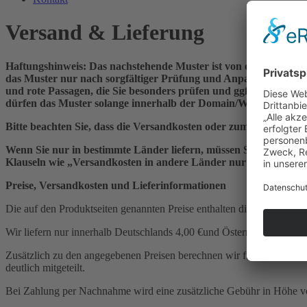
Versand & Lieferung
Haftungshinweis: Das nachstehende Muster ist von einem Rechts
das Muster nur nach sorgfältiger Prüfung und Anpassung auf Ih
und rote Passagen, die Sie besonders prüfen und ggf. anpassen mü
dürfen das Muster solange innerhalb der Domain/Website nutzen, s
Bitte beachten Sie, dass die Versandkosten oder zumindest die B
Wenn Sie nur in bestimmte Länder liefern, müssen Sie dies den
Klauseln wie „Versandkosten in andere Länder nur auf Anfrage“ 
Preise, Versandkosten und Lieferinformationen
Die auf den Produktseiten genannten Preise enthalten die gesetzliche 
Wir liefern nur innerhalb Deutschlands 4,00 €und Österreichs 5,50 €
Zusätzlich zu den angegebenen Preisen berechnen wir für die Liefer
deutlich mitgeteilt.
Bei Zahlung per Nachnahme wird eine zusätzliche Gebühr in Höhe von [2