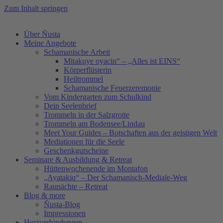
Zum Inhalt springen
Über Ñusta
Meine Angebote
Schamanische Arbeit
Mitakuye oyacin“ – „Alles ist EINS“
Körperflüsterin
Heiltrommel
Schamanische Feuerzeremonie
Vom Kindergarten zum Schulkind
Dein Seelenbrief
Trommeln in der Salzgrotte
Trommeln am Bodensee/Lindau
Meet Your Guides – Botschaften aus der geistigen Welt
Mediationen für die Seele
Geschenkgutscheine
Seminare & Ausbildung & Retreat
Hüttenwochenende im Montafon
„Ayatakiq“ – Der Schamanisch-Mediale-Weg
Raunächte – Retreat
Blog & more
Ñusta-Blog
Impressionen
Herzverbindungen