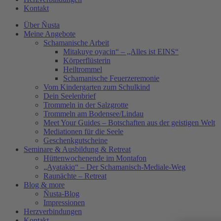
Kontakt
Über Ñusta
Meine Angebote
Schamanische Arbeit
Mitakuye oyacin“ – „Alles ist EINS“
Körperflüsterin
Heiltrommel
Schamanische Feuerzeremonie
Vom Kindergarten zum Schulkind
Dein Seelenbrief
Trommeln in der Salzgrotte
Trommeln am Bodensee/Lindau
Meet Your Guides – Botschaften aus der geistigen Welt
Mediationen für die Seele
Geschenkgutscheine
Seminare & Ausbildung & Retreat
Hüttenwochenende im Montafon
„Ayatakiq“ – Der Schamanisch-Mediale-Weg
Raunächte – Retreat
Blog & more
Ñusta-Blog
Impressionen
Herzverbindungen
Kontakt