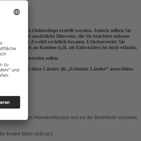
erungen eines Onlineshops erstellt worden. Jedoch sollten Sie
nthält daher zusätzliche Hinweise, die Sie beachten müssen
en Sie sich im Zweifel rechtlich beraten. Urheberrecht: Sie
 Dritte, auch an Kunden (z.B. als Entwickler) ist nicht erlaubt.
er angegeben werden sollen.
ooCommerce nur diese Länder als „Erlaubte Länder“ auswählen.
 werden Ihnen im Warenkorbsystem und auf der Bestellseite nochmals
er Kosten fallen nicht an.]