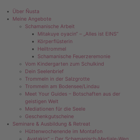
Zum
Inhalt
Über Ñusta
springen
Meine Angebote
Schamanische Arbeit
Mitakuye oyacin“ – „Alles ist EINS“
Körperflüsterin
Heiltrommel
Schamanische Feuerzeremonie
Vom Kindergarten zum Schulkind
Dein Seelenbrief
Trommeln in der Salzgrotte
Trommeln am Bodensee/Lindau
Meet Your Guides – Botschaften aus der
geistigen Welt
Mediationen für die Seele
Geschenkgutscheine
Seminare & Ausbildung & Retreat
Hüttenwochenende im Montafon
„Ayatakiq“ – Der Schamanisch-Mediale-Weg