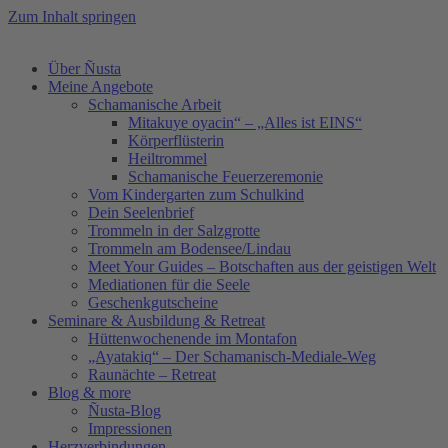
Zum Inhalt springen
Über Ñusta
Meine Angebote
Schamanische Arbeit
Mitakuye oyacin“ – „Alles ist EINS“
Körperflüsterin
Heiltrommel
Schamanische Feuerzeremonie
Vom Kindergarten zum Schulkind
Dein Seelenbrief
Trommeln in der Salzgrotte
Trommeln am Bodensee/Lindau
Meet Your Guides – Botschaften aus der geistigen Welt
Mediationen für die Seele
Geschenkgutscheine
Seminare & Ausbildung & Retreat
Hüttenwochenende im Montafon
„Ayatakiq“ – Der Schamanisch-Mediale-Weg
Raunächte – Retreat
Blog & more
Ñusta-Blog
Impressionen
Herzverbindungen