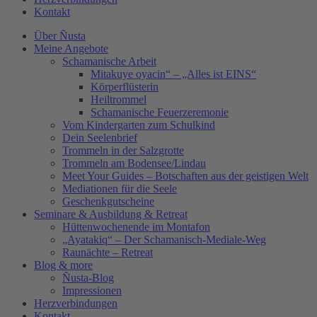
Kontakt
Über Ñusta
Meine Angebote
Schamanische Arbeit
Mitakuye oyacin“ – „Alles ist EINS“
Körperflüsterin
Heiltrommel
Schamanische Feuerzeremonie
Vom Kindergarten zum Schulkind
Dein Seelenbrief
Trommeln in der Salzgrotte
Trommeln am Bodensee/Lindau
Meet Your Guides – Botschaften aus der geistigen Welt
Mediationen für die Seele
Geschenkgutscheine
Seminare & Ausbildung & Retreat
Hüttenwochenende im Montafon
„Ayatakiq“ – Der Schamanisch-Mediale-Weg
Raunächte – Retreat
Blog & more
Ñusta-Blog
Impressionen
Herzverbindungen
Kontakt