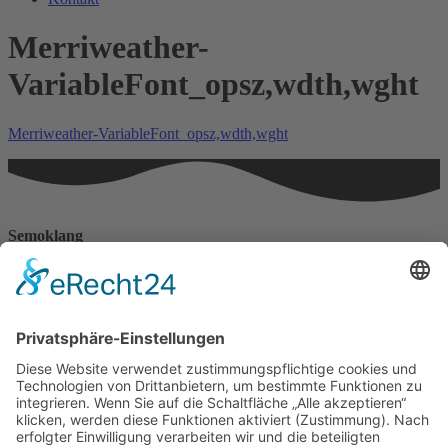
Merriweather-
VariableFont_opsz,wdth,wght
Merriweather-VariableFont_opsz,wdth,wght
Semoklang
Haus der Lebenskraft
Angelika Franke
Erzbergerstr. 15
88239 Wangen
Telefonnummer: 0170 777 4388
Impressum
Datenschutzerklärungen
Datenschutzerklärung