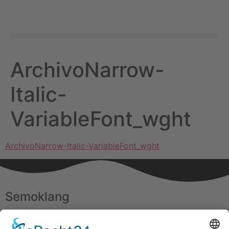
ArchivoNarrow-
Italic-
VariableFont_wght
ArchivoNarrow-Italic-VariableFont_wght
Semoklang
Haus der Lebenskraft