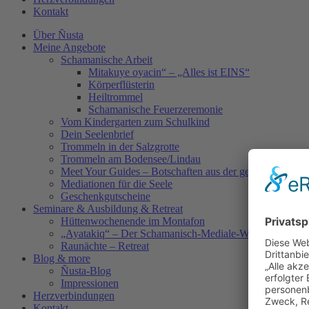
Kontakt
Über Ñusta
Meine Angebote
Schamanische Arbeit
Mitakuye oyacin“ – „Alles ist EINS“
Körperflüsterin
Heiltrommel
Schamanische Feuerzeremonie
Vom Kindergarten zum Schulkind
Dein Seelenbrief
Trommeln in der Salzgrotte
Trommeln am Bodensee/Lindau
Meet Your Guides – Botschaften aus der geistigen Welt
Mediationen für die Seele
Geschenkgutscheine
Seminare & Ausbildung & Retreat
Hüttenwochenende im Montafon
„Ayatakiq“ – Der Schamanisch-Mediale-Weg
Raunächte – Retreat
Blog & more
Ñusta-Blog
Impressionen
Herzverbindungen
Kontakt