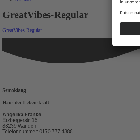
GreatVibes-Regular
GreatVibes-Regular
Semoklang
Haus der Lebenskraft
Angelika Franke
Erzbergerstr. 15
88239 Wangen
Telefonnummer: 0170 777 4388