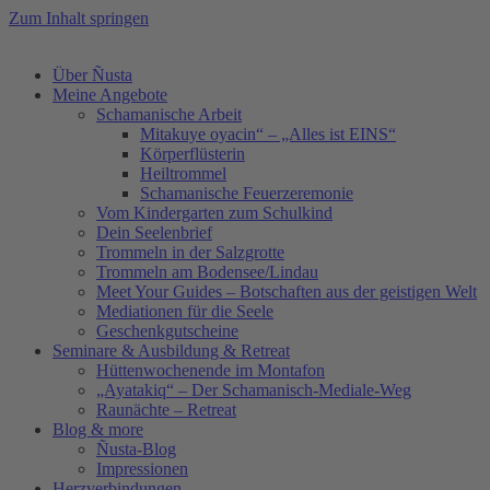
Zum Inhalt springen
Über Ñusta
Meine Angebote
Schamanische Arbeit
Mitakuye oyacin“ – „Alles ist EINS“
Körperflüsterin
Heiltrommel
Schamanische Feuerzeremonie
Vom Kindergarten zum Schulkind
Dein Seelenbrief
Trommeln in der Salzgrotte
Trommeln am Bodensee/Lindau
Meet Your Guides – Botschaften aus der geistigen Welt
Mediationen für die Seele
Geschenkgutscheine
Seminare & Ausbildung & Retreat
Hüttenwochenende im Montafon
„Ayatakiq“ – Der Schamanisch-Mediale-Weg
Raunächte – Retreat
Blog & more
Ñusta-Blog
Impressionen
Herzverbindungen